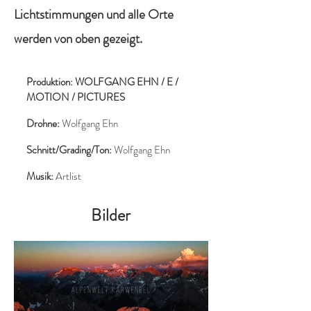
Lichtstimmungen und alle Orte
werden von oben gezeigt.
Produ
ktion: WOLFGANG EHN / E /
MOTION / PICTURES
Drohne:
Wolfgang Ehn
Schnitt/Grading/Ton:
Wolfgang Ehn
Musik:
Artlist
Bilder