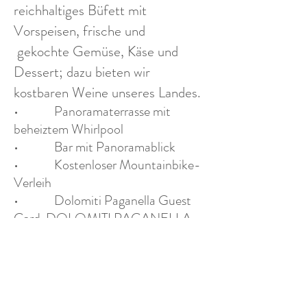
reichhaltiges Büfett mit
Vorspeisen, frische und
gekochte Gemüse, Käse und
Dessert; dazu bieten wir
kostbaren Weine unseres Landes.
• Panoramaterrasse mit
beheiztem Whirlpool
• Bar mit Panoramablick
• Kostenloser Mountainbike-
Verleih
• Dolomiti Paganella Guest
Card DOLOMITI PAGANELLA
GUEST CARD
(visitdolomitipaganella.it) im Preis
inbegriffen
• Kostenloses Wi-Fi im