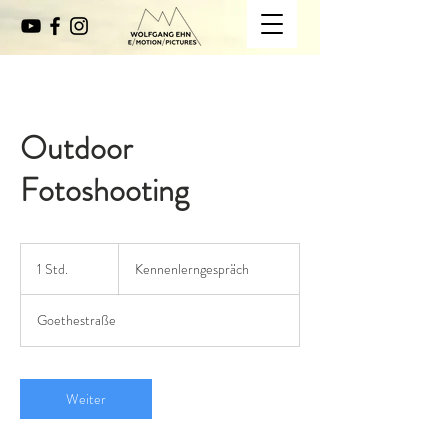
Outdoor
Fotoshooting
Kennenlerngespräch
1 Std.
1
Kennenlerngespräch
S
t
Goethestraße
d
Weiter